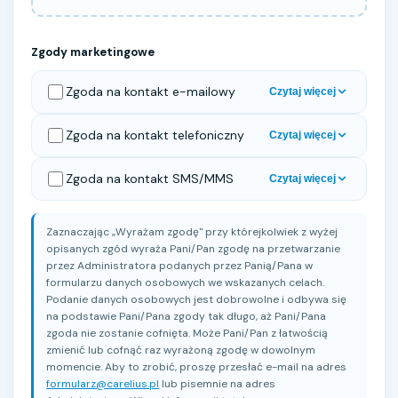
Zgody marketingowe
Zgoda na kontakt e-mailowy
Czytaj więcej
Wyrażam zgodę na wykorzystanie przez CARELIUS Sp. z
Zgoda na kontakt telefoniczny
Czytaj więcej
o.o. podanego przeze mnie w treści formularza adresu
poczty elektronicznej dla celów marketingu
Wyrażam zgodę na używanie przez CARELIUS Sp. z o.o.
bezpośredniego, w tym prowadzenia działań
Zgoda na kontakt SMS/MMS
Czytaj więcej
do kontaktów ze mną za pośrednictwem rozmowy
marketingowych produktów lub usług własnych i
telefonicznej podanego przeze mnie w treści
Wyrażam zgodę na używanie przez CARELIUS Sp. z o.o.
przesyłania informacji handlowych.
formularza numeru telefonu dla celów marketingu
do kontaktów ze mną za pośrednictwem wiadomości
Zaznaczając „Wyrażam zgodę" przy którejkolwiek z wyżej
bezpośredniego, w tym prowadzenia działań
SMS lub MMS podanego przeze mnie w treści
opisanych zgód wyraża Pani/Pan zgodę na przetwarzanie
marketingowych produktów lub usług własnych.
formularza numeru telefonu dla celów marketingu
przez Administratora podanych przez Panią/Pana w
bezpośredniego, w tym prowadzenia działań
formularzu danych osobowych we wskazanych celach.
marketingowych produktów lub usług własnych i
Podanie danych osobowych jest dobrowolne i odbywa się
przesyłania informacji handlowych.
na podstawie Pani/Pana zgody tak długo, aż Pani/Pana
zgoda nie zostanie cofnięta. Może Pani/Pan z łatwością
zmienić lub cofnąć raz wyrażoną zgodę w dowolnym
momencie. Aby to zrobić, proszę przesłać e-mail na adres
formularz@carelius.pl
lub pisemnie na adres