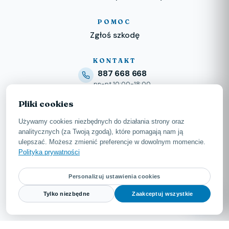
POMOC
Zgłoś szkodę
KONTAKT
887 668 668
pn-pt 10:00-18:00
kontakt@carelius.pl
Pliki cookies
odpowiadamy ekspresowo
ul. Szafirowa 1
Używamy cookies niezbędnych do działania strony oraz
62-069 Dąbrowa
analitycznych (za Twoją zgodą), które pomagają nam ją
ulepszać. Możesz zmienić preferencje w dowolnym momencie.
Polityka prywatności
Personalizuj ustawienia cookies
© 2026 Carelius Sp. z o.o. · ul. Św. Szczepana 26/3, 61-465 Poznań ·
Tylko niezbędne
Zaakceptuj wszystkie
Wpis KNF nr 11262156/A
Stworzone przez
Lokalny Klik