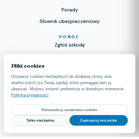
Porady
Słownik ubezpieczeniowy
POMOC
Zgłoś szkodę
KONTAKT
Pliki cookies
887 668 668
pn-pt 10:00-18:00
Używamy cookies niezbędnych do działania strony oraz
kontakt@carelius.pl
analitycznych (za Twoją zgodą), które pomagają nam ją
odpowiadamy ekspresowo
ulepszać. Możesz zmienić preferencje w dowolnym momencie.
ul. Szafirowa 1
Polityka prywatności
62-069 Dąbrowa
Personalizuj ustawienia cookies
Tylko niezbędne
Zaakceptuj wszystkie