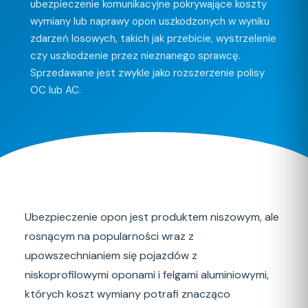
ubezpieczenie komunikacyjne pokrywające koszty
wymiany lub naprawy opon uszkodzonych w wyniku
zdarzeń losowych, takich jak przebicie, wystrzelenie
czy uszkodzenie przez nieznanego sprawcę.
Sprzedawane jest zwykle jako rozszerzenie polisy
OC lub AC.
Ubezpieczenie opon jest produktem niszowym, ale
rosnącym na popularności wraz z
upowszechnianiem się pojazdów z
niskoprofilowymi oponami i felgami aluminiowymi,
których koszt wymiany potrafi znacząco